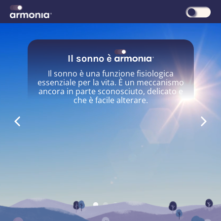
Il sonno è
Il sonno è una funzione fisiologica
essenziale per la vita.
È un meccanismo
ancora in parte sconosciuto, delicato e
che è facile alterare.